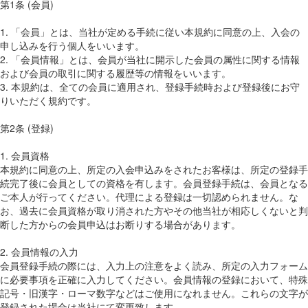
第1条 (会員)
1. 「会員」とは、当社が定める手続に従い本規約に同意の上、入会の
申し込みを行う個人をいいます。
2. 「会員情報」とは、会員が当社に開示した会員の属性に関する情報
および会員の取引に関する履歴等の情報をいいます。
3. 本規約は、全ての会員に適用され、登録手続時および登録後にお守
りいただく規約です。
第2条 (登録)
1. 会員資格
本規約に同意の上、所定の入会申込みをされたお客様は、所定の登録手
続完了後に会員としての資格を有します。会員登録手続は、会員となる
ご本人が行ってください。代理による登録は一切認められません。な
お、過去に会員資格が取り消された方やその他当社が相応しくないと判
断した方からの会員申込はお断りする場合があります。
2. 会員情報の入力
会員登録手続の際には、入力上の注意をよく読み、所定の入力フォーム
に必要事項を正確に入力してください。会員情報の登録において、特殊
記号・旧漢字・ローマ数字などはご使用になれません。これらの文字が
登録された場合は当社にて変更致します。